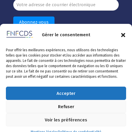
Gérer le consentement
Nos formations
Pour offrir les meilleures expériences, nous utilisons des technologies
Autres : élu-e d'association, mutualiste, de fondation...
telles que les cookies pour stocker et/ou accéder aux informations des
appareils. Le fait de consentir à ces technologies nous permettra de traiter
Elu-e de collectivité
Directeur-rice
Médecin généraliste
des données telles que le comportement de navigation ou les ID uniques
Chirurgien.ne-dentiste
Masseur.euse-kinésithérapeute
sur ce site. Le fait de ne pas consentir ou de retirer son consentement
peut avoir un effet négatif sur certaines caractéristiques et fonctions.
Découvrez toutes nos formations
Accepter
Refuser
© 2026 | FNFCDS | Réalisation :
La Tooperie
|
Mentions
Légales
|
Confidentialité
Voir les préférences